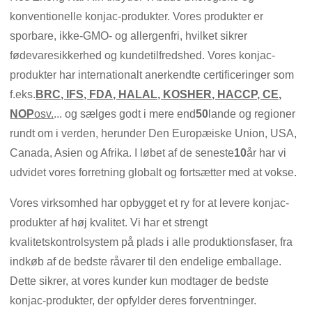
konventionelle konjac-produkter. Vores produkter er
sporbare, ikke-GMO- og allergenfri, hvilket sikrer
fødevaresikkerhed og kundetilfredshed. Vores konjac-
produkter har internationalt anerkendte certificeringer som
f.eks.
BRC, IFS, FDA, HALAL, KOSHER, HACCP, CE,
NOP
osv.
... og sælges godt i mere end
50
lande og regioner
rundt om i verden, herunder Den Europæiske Union, USA,
Canada, Asien og Afrika. I løbet af de seneste
10
år har vi
udvidet vores forretning globalt og fortsætter med at vokse.
Vores virksomhed har opbygget et ry for at levere konjac-
produkter af høj kvalitet. Vi har et strengt
kvalitetskontrolsystem på plads i alle produktionsfaser, fra
indkøb af de bedste råvarer til den endelige emballage.
Dette sikrer, at vores kunder kun modtager de bedste
konjac-produkter, der opfylder deres forventninger.