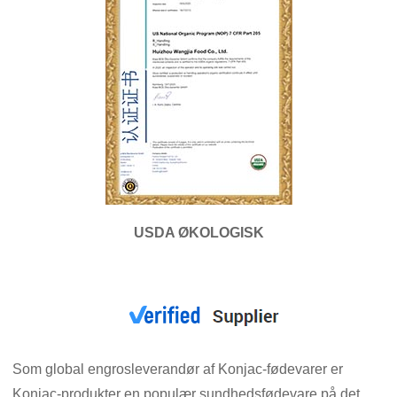
USDA ØKOLOGISK
Som global engrosleverandør af Konjac-fødevarer er
Konjac-produkter en populær sundhedsfødevare på det