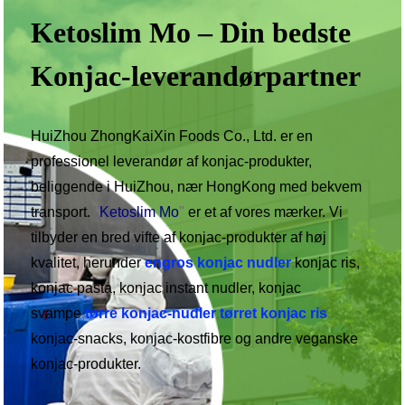
Ketoslim Mo – Din bedste
Konjac-leverandørpartner
HuiZhou ZhongKaiXin Foods Co., Ltd. er en
professionel leverandør af konjac-produkter,
beliggende i HuiZhou, nær HongKong med bekvem
transport.
"
Ketoslim Mo
"
er et af vores mærker. Vi
tilbyder en bred vifte af konjac-produkter af høj
kvalitet, herunder
engros konjac nudler
,
konjac ris,
konjac pasta, konjac instant nudler, konjac
svampe
,
tørre konjac-nudler
,
tørret konjac ris
,
konjac-snacks, konjac-kostfibre og andre veganske
konjac-produkter.