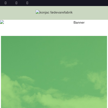
OM OS
Hjem
Om Os