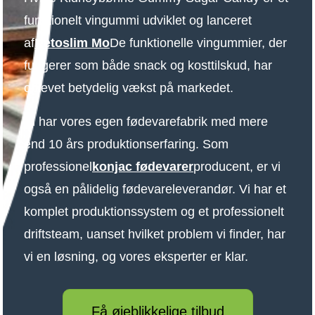
funktionelt vingummi udviklet og lanceret
af
Ketoslim Mo
De funktionelle vingummier, der
fungerer som både snack og kosttilskud, har
oplevet betydelig vækst på markedet.
Vi har vores egen fødevarefabrik med mere
end 10 års produktionserfaring. Som
professionel
konjac fødevarer
producent, er vi
også en pålidelig fødevareleverandør. Vi har et
komplet produktionssystem og et professionelt
driftsteam, uanset hvilket problem vi finder, har
vi en løsning, og vores eksperter er klar.
Få øjeblikkelige tilbud