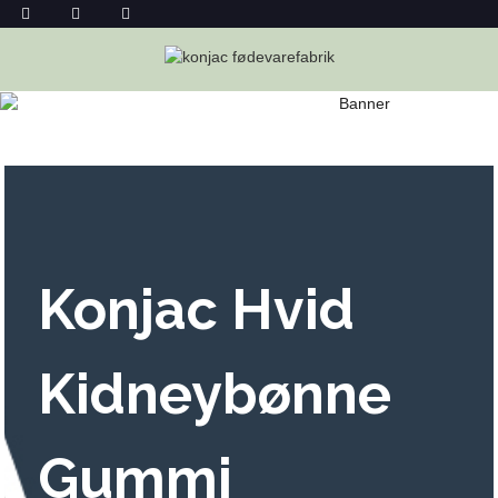
HVIDE KIDNEYBØNNE GUMMY SUKKER
SLIK ENGROS
Hjem
Hvide Kidneybønne Gummy Sukker Slik Engros
Konjac Hvid
Kidneybønne
Gummi