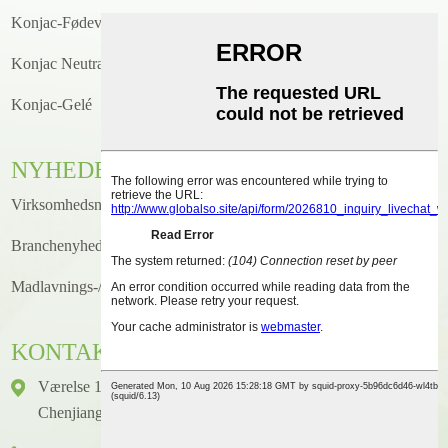
Konjac-Fødevarer
Konjac Neutral/Vegansk Produkt
Konjac-Gelé
NYHEDER
Virksomhedsnyheder
Branchenyheder
Madlavnings-/opskriftsnyheder
KONTAKTE
Værelse 1416, Etage 14, Junhao International Building, Nr. 2,
Chenjiang Zhongkai Avenue, Huicheng District, Huizhou City