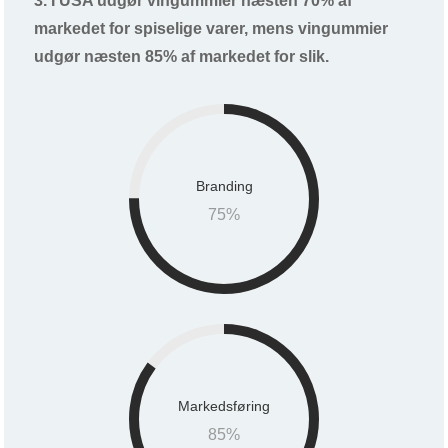
3. I USA udgør vingummier næsten 70% af
markedet for spiselige varer, mens vingummier
udgør næsten 85% af markedet for slik.
Branding
75
%
Markedsføring
85
%