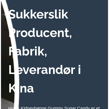
Sukkerslik
Producent,
Fabrik,
Leverandør i
Kina
Hvide Kidneybønne Gummy Sugar Candy er et