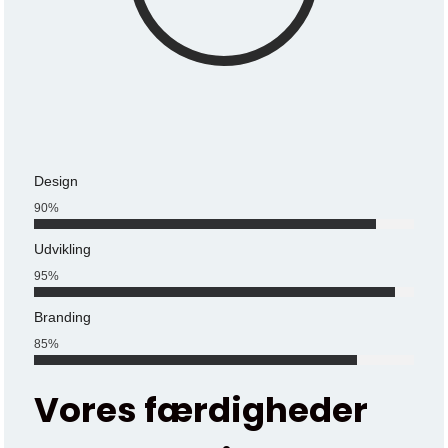
Design
90
%
Udvikling
95
%
Branding
85
%
Vores færdigheder