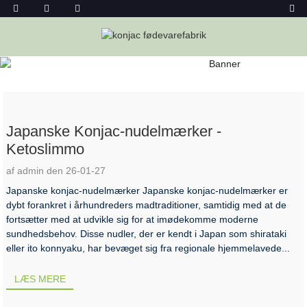
NYHEDER
Hjem
Nyheder
Japanske Konjac-nudelmærker -
Ketoslimmo
af admin den 26-01-27
Japanske konjac-nudelmærker Japanske konjac-nudelmærker er
dybt forankret i århundreders madtraditioner, samtidig med at de
fortsætter med at udvikle sig for at imødekomme moderne
sundhedsbehov. Disse nudler, der er kendt i Japan som shirataki
eller ito konnyaku, har bevæget sig fra regionale hjemmelavede...
LÆS MERE