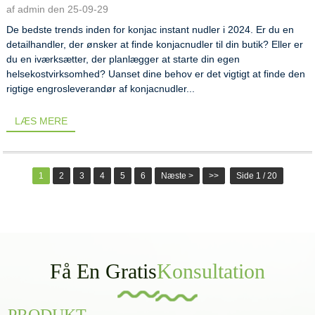
af admin den 25-09-29
De bedste trends inden for konjac instant nudler i 2024. Er du en
detailhandler, der ønsker at finde konjacnudler til din butik? Eller er
du en iværksætter, der planlægger at starte din egen
helsekostvirksomhed? Uanset dine behov er det vigtigt at finde den
rigtige engrosleverandør af konjacnudler...
LÆS MERE
1
2
3
4
5
6
Næste >
>>
Side 1 / 20
Få En Gratis
Konsultation
PRODUKT