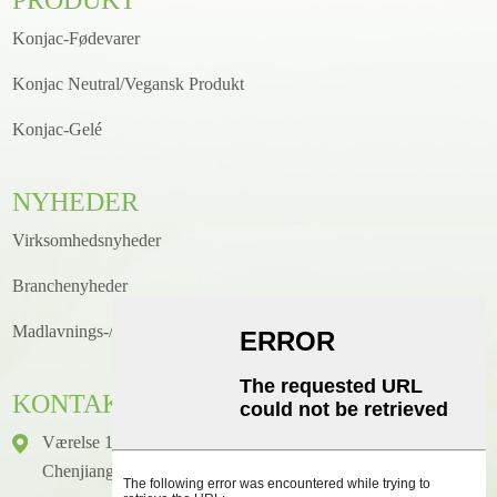
Konjac-Fødevarer
Konjac Neutral/Vegansk Produkt
Konjac-Gelé
NYHEDER
Virksomhedsnyheder
Branchenyheder
Madlavnings-/opskriftsnyheder
KONTAKTE
Værelse 1416, Etage 14, Junhao International Building, Nr. 2,
Chenjiang Zhongkai Avenue, Huicheng District, Huizhou City