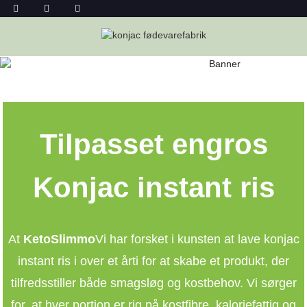
KONJAC INSTANT RIS ENGROS
Hjem
Konjac Instant Ris Engros
Tilpasset engros
Konjac instant ris
At
KetoSlimmo
Vi har forsket i kunsten at lave konjac
instant ris i over et årti for at skabe et produkt, der
tilfredsstiller både smagsløg og kostbehov. Vi sørger
for, at hver portion er rig på kostfibre, kaloriefattig og