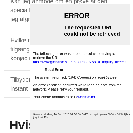
Kan jeg anmode om en prøve af den
specialfremstillede konjac instant ris, før
jeg afgiver en stor ordre?
Hvilke tilpasningsmuligheder er
tilgængelige for næringsindholdet i
konjac instant ris?
Tilbyder I private label-tjenester til konjac
instant ris?
Hvis du er i konjac-