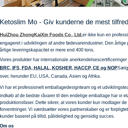
Ketoslim Mo - Giv kunderne de mest tilfred
HuiZhou ZhongKaiXin Foods Co., Ltd.
er ikke kun en profess
engageret i udviklingen af ​​andre fødevareindustrier. Den årlige
årlige leveringskapacitet er mere end 400 tons.
Vores produkter har internationale anerkendelsescertificeringer
BRC, IFS, FDA, HALAL, KOSHER, HACCP, CE og NOP
Sælge
over, herunder EU, USA, Canada, Asien og Afrika.
Vi har et professionelt emballagedesignteam og et udviklingste
indkøb af de bedste råvarer til den endelige emballage har vi eta
produktionsfaser. Dette sikrer, at vores kunder kun modtager de
forventninger. Vi værdsætter vores partnerskaber og er forpligte
kunder baseret på tillid, pålidelighed og gensidig succes.
Om os