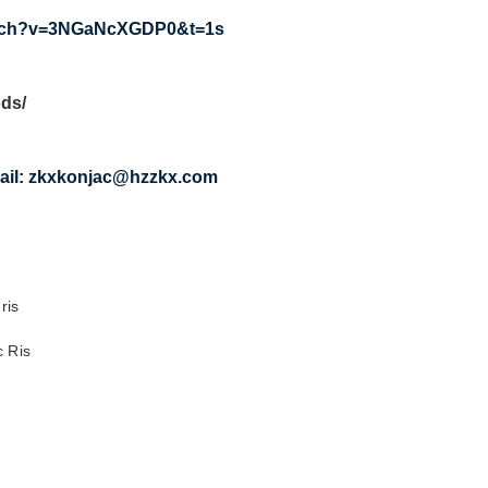
watch?v=3NGaNcXGDP0&t=1s
ds/
ail: zkxkonjac@hzzkx.com
 Ris