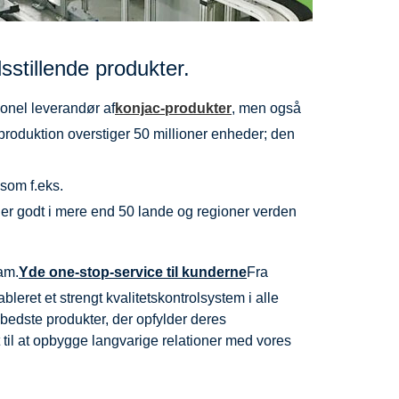
sstillende produkter.
ionel leverandør af
konjac-produkter
, men også
 produktion overstiger 50 millioner enheder; den
 som f.eks.
r godt i mere end 50 lande og regioner verden
am.
Yde one-stop-service til kunderne
Fra
bleret et strengt kvalitetskontrolsystem i alle
 bedste produkter, der opfylder deres
t til at opbygge langvarige relationer med vores