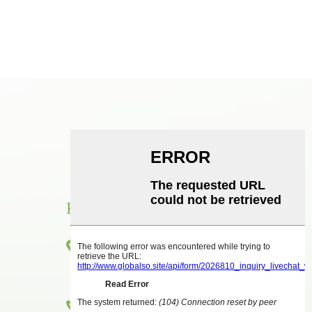
KONTAKTE
Værelse 1416, etage 14, Junhao International
Building, nr. 2, Chenjiang Zhongkai Avenue,
Huicheng District, Huizhou City
+86 18825458362