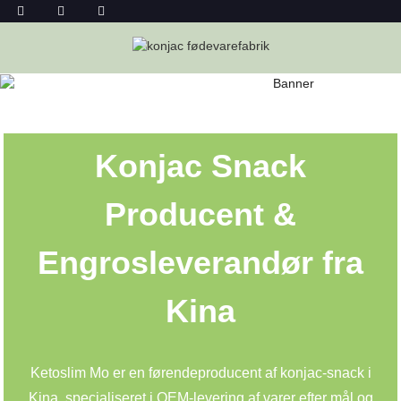
KONJAC SNACK FOOD ENGROS
Hjem
Konjac Snack Food Engros
Konjac Snack
Producent &
Engrosleverandør fra
Kina
Ketoslim Mo er en førende
producent af konjac-snack i
Kina
, specialiseret i OEM-levering af varer efter mål og