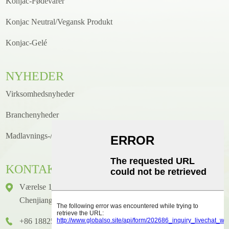
Konjac-Fødevarer
Konjac Neutral/Vegansk Produkt
Konjac-Gelé
NYHEDER
Virksomhedsnyheder
Branchenyheder
Madlavnings-/opskriftsnyheder
KONTAKTE
Værelse 1416, Etage 14, Junhao International Building, Nr. 2,
Chenjiang Zhongkai Avenue, Huicheng District, Huizhou City
+86 18825458362