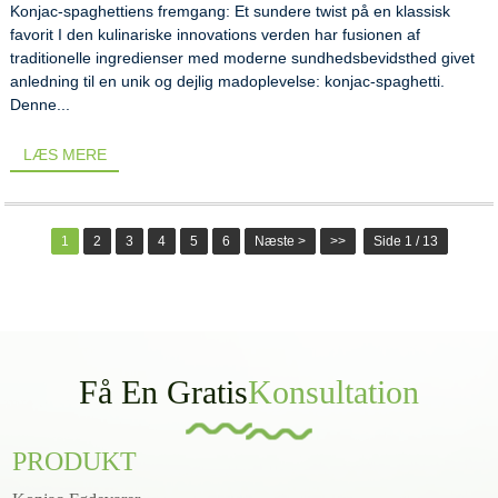
Konjac-spaghettiens fremgang: Et sundere twist på en klassisk
favorit I den kulinariske innovations verden har fusionen af ​​
traditionelle ingredienser med moderne sundhedsbevidsthed givet
anledning til en unik og dejlig madoplevelse: konjac-spaghetti.
Denne...
LÆS MERE
1
2
3
4
5
6
Næste >
>>
Side 1 / 13
Få En Gratis
Konsultation
PRODUKT