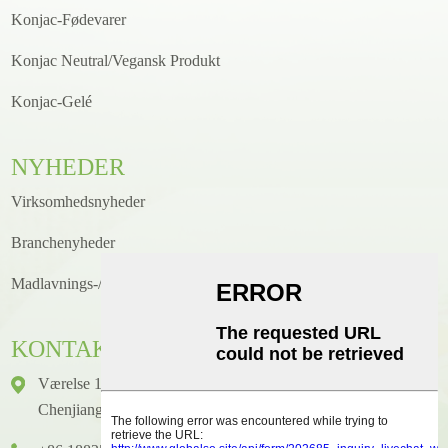
Konjac-Fødevarer
Konjac Neutral/Vegansk Produkt
Konjac-Gelé
NYHEDER
Virksomhedsnyheder
Branchenyheder
Madlavnings-/opskriftsnyheder
KONTAKTE
Værelse 1416, Etage 14, Junhao International Building, Nr. 2,
Chenjiang Zhongkai Avenue, Huicheng District, Huizhou City