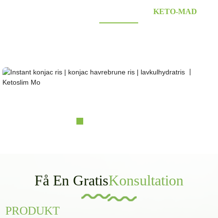
LEVERANDØR AF KONJAC FOODS
KETO-MAD
Leder du efter sunde lavkulhydrat- og keto-konjac-fødevarer? Prisbelønnet og certificeret
Konjac-leverandør i over 10 år. OEM&ODM&OBM, selvejede massive plantningsbaser;
laboratorieforskning og designkapacitet......
Instant konjac ris | konjac havre brune ris | l...
Få En Gratis
Konsultation
PRODUKT