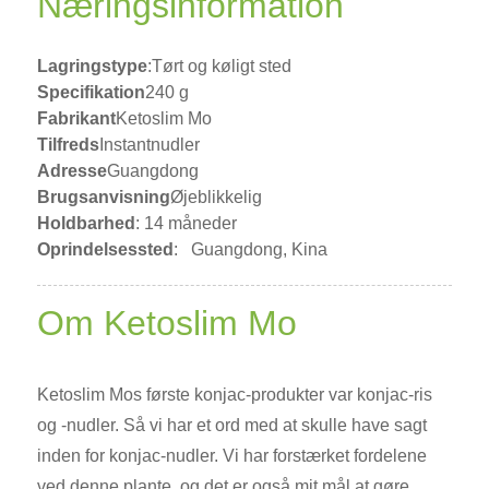
Næringsinformation
Lagringstype
:
Tørt og køligt sted
Specifikation
240 g
Fabrikant
Ketoslim Mo
Tilfreds
Instantnudler
Adresse
Guangdong
Brugsanvisning
Øjeblikkelig
Holdbarhed
: 14 måneder
Oprindelsessted
:
Guangdong, Kina
Om Ketoslim Mo
Ketoslim Mos første konjac-produkter var konjac-ris
og -nudler. Så vi har et ord med at skulle have sagt
inden for konjac-nudler. Vi har forstærket fordelene
ved denne plante, og det er også mit mål at gøre