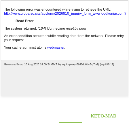
LEVERANDØR AF KONJAC FOODS
KETO-MAD
Leder du efter sunde lavkulhydrat- og keto-konjac-fødevarer? Prisbelønnet og certificeret