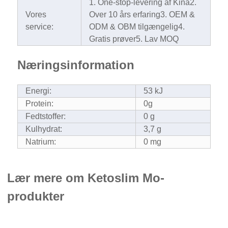
1. One-stop-levering af Kina
2.
Vores
Over 10 års erfaring
3. OEM &
service:
ODM & OBM tilgængelig
4.
Gratis prøver
5. Lav MOQ
Næringsinformation
Energi:
53 kJ
Protein:
0g
Fedtstoffer:
0 g
Kulhydrat:
3,7 g
Natrium:
0 mg
Lær mere om Ketoslim Mo-
produkter