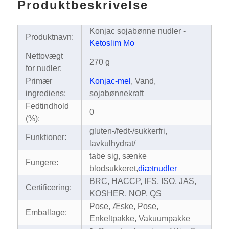
Produktbeskrivelse
Konjac sojabønne nudler -
Produktnavn:
Ketoslim Mo
Nettovægt
270 g
for nudler:
Primær
Konjac-mel
, Vand,
ingrediens:
sojabønnekraft
Fedtindhold
0
(%):
gluten-/fedt-/sukkerfri,
Funktioner:
lavkulhydrat/
tabe sig, sænke
Fungere:
blodsukkeret,
diætnudler
BRC, HACCP, IFS, ISO, JAS,
Certificering:
KOSHER, NOP, QS
Pose, Æske, Pose,
Emballage:
Enkeltpakke, Vakuumpakke