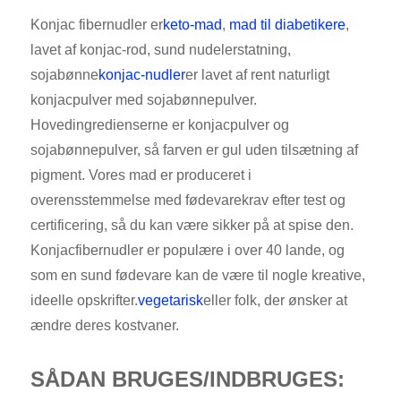
Konjac fibernudler er
keto-mad
,
mad til diabetikere
,
lavet af konjac-rod, sund nudelerstatning,
sojabønne
konjac-nudler
er lavet af rent naturligt
konjacpulver med sojabønnepulver.
Hovedingredienserne er konjacpulver og
sojabønnepulver, så farven er gul uden tilsætning af
pigment. Vores mad er produceret i
overensstemmelse med fødevarekrav efter test og
certificering, så du kan være sikker på at spise den.
Konjacfibernudler er populære i over 40 lande, og
som en sund fødevare kan de være til nogle kreative,
ideelle opskrifter.
vegetarisk
eller folk, der ønsker at
ændre deres kostvaner.
SÅDAN BRUGES/INDBRUGES: