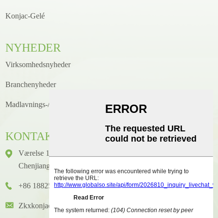
Konjac-Gelé
NYHEDER
Virksomhedsnyheder
Branchenyheder
Madlavnings-/opskriftsnyheder
KONTAKTE
Værelse 1416, Etage 14, Junhao International Building, Nr. 2,
Chenjiang Zhongkai Avenue, Huicheng District, Huizhou City
+86 18825458362
Zkxkonjac@hzzkx.com