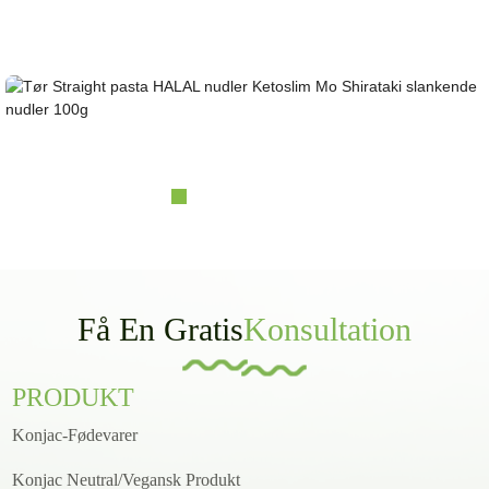
Konjac-leverandør i over 10 år. OEM&ODM&OBM, selvejede massive plantningsbaser;
laboratorieforskning og designkapacitet......
Tør, lige pasta, HALAL-nudler, Ketoslim Mo Sh...
Få En Gratis
Konsultation
PRODUKT
Konjac-Fødevarer
Konjac Neutral/Vegansk Produkt