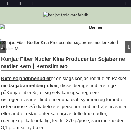
PRODUKT
Hjem
Konjac-Fødevarer
Konjac-Nudler
Konjac-Nudler
Konjac Fiber Nudler Kina Producenter Sojabønne
Nudler Keto丨Ketoslim Mo
Keto sojabønnenudler
er en slags konjac rodnudler. Pakket
med
sojabønnefiberpulver
, disse
fiberrige nudler
er rige
på
Konjac-fiber
Soja i sig selv kan også regulere
østrogenniveauer, lindre menopausalt syndrom og forbedre
osteoporose. Så diabetikere, personer med tre høje niveauer
eller andre restauranter kan prøve dette.
fibernudler
,
næringsrig, kaloriefattig, fedtfri, 270 g/pose, som indeholder
3,1 gram kulhydrater.