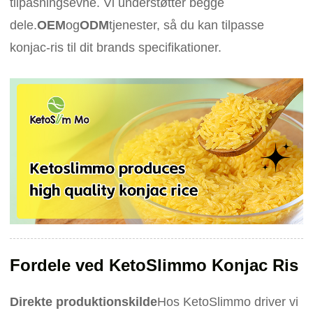
tilpasningsevne. Vi understøtter begge
dele.
OEM
og
ODM
tjenester, så du kan tilpasse
konjac-ris til dit brands specifikationer.
Fordele ved KetoSlimmo Konjac Ris
Direkte produktionskilde
Hos KetoSlimmo driver vi