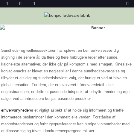
Hjem
Nyheder
Fremkomsten Af ​​kinesiske Konjac-Snacks I
Sundheds- Og Wellnessbranchen
Sundheds- og wellnesssektoren har oplevet en bemærkelsesværdig
stigning i de senere år, da flere og flere forbrugere leder efter sunde,
kalorielette alternativer, der ikke går på kompromis med smagen. Kinesiske
konjac-snacks er blevet en nøglespiller i denne sundhedsbevægelse og
tilbyder et alsidigt og sundhedsbevidst valg, der hurtigt er ved at blive en
global sensation. For dem, der er involveret i fødevaredetail- eller
engrosbranchen, er dette et passende tidspunkt at udnytte trenden og øge
salget ved at introducere konjac-baserede produkter.
erhvervsnyheder
er et vigtigt aspekt af at holde sig informeret og træffe
informerede beslutninger i den kommercielle verden. Forståelse af
markedstendenser og forbrugerpræferencer kan hjælpe virksomheder med
at tilpasse sig og trives i konkurrenceprægede miljøer.