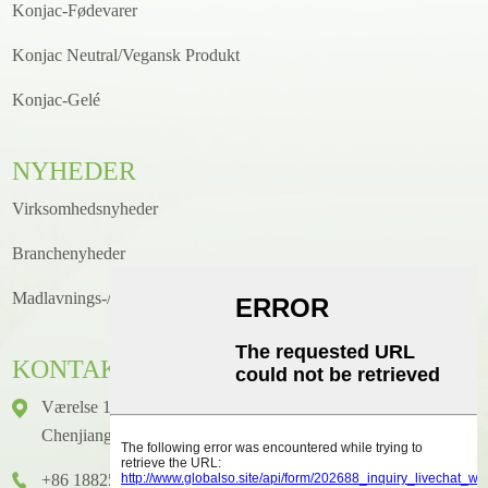
Konjac-Fødevarer
Konjac Neutral/Vegansk Produkt
Konjac-Gelé
NYHEDER
Virksomhedsnyheder
Branchenyheder
Madlavnings-/opskriftsnyheder
KONTAKTE
Værelse 1416, Etage 14, Junhao International Building, Nr. 2,
Chenjiang Zhongkai Avenue, Huicheng District, Huizhou City
+86 18825458362