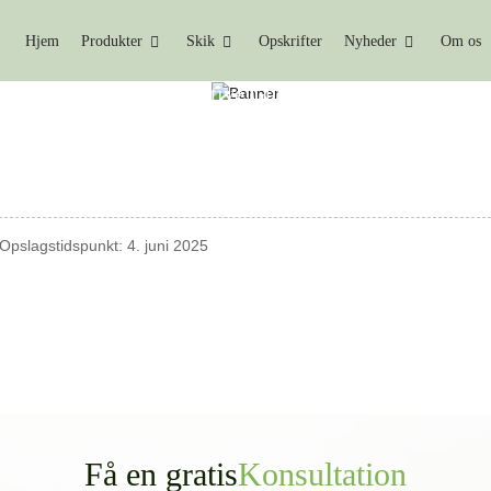
Hjem
Produkter
Skik
Opskrifter
Nyheder
Om os
Nyheder
Den Ultimative Guide Til KetoSlimmo Kon
Opslagstidspunkt: 4. juni 2025
Få en gratis
Konsultation