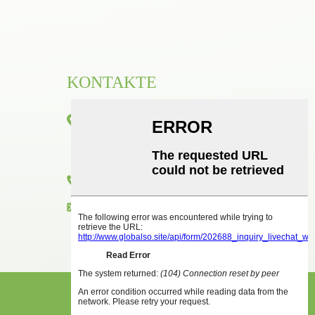
KONTAKTE
Værelse 1416, etage 14, Junhao International
Building, nr. 2, Chenjiang Zhongkai Avenue,
Huicheng District, Huizhou City
+86 18825458362
zkxkonjac@hzzkx.com