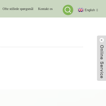
Ofte stillede spørgsmål
Kontakt os
English
jac Tørris