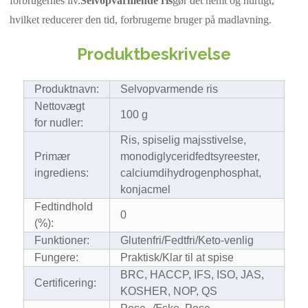
forbrugernes liv.
Selvopvarmende ris
gør det nemt og hurtigt,
hvilket reducerer den tid, forbrugerne bruger på madlavning.
Produktbeskrivelse
Produktnavn:
Selvopvarmende ris
Nettovægt
100 g
for nudler:
Ris, spiselig majsstivelse,
Primær
monodiglyceridfedtsyreester,
ingrediens:
calciumdihydrogenphosphat,
konjacmel
Fedtindhold
0
(%):
Funktioner:
Glutenfri/Fedtfri/Keto-venlig
Fungere:
Praktisk/Klar til at spise
BRC, HACCP, IFS, ISO, JAS,
Certificering:
KOSHER, NOP, QS