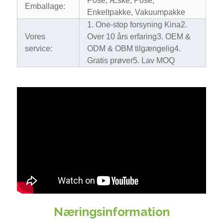
Pose, Æske, Pose,
Emballage:
Enkeltpakke, Vakuumpakke
1. One-stop forsyning Kina
2.
Vores
Over 10 års erfaring
3. OEM &
service:
ODM & OBM tilgængelig
4.
Gratis prøver
5. Lav MOQ
Næringsinformation