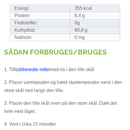
Energi:
355 kcal
Protein:
6,4 g
Fedtstoffer:
0g
Kulhydrat:
80,8 g
Natrium:
0 mg
SÅDAN FORBRUGES/BRUGES
1. Tilføj
tilberedte retter
med ris i den lille skål
2. Placer varmepuden og hæld stuetemperatur vand i den
store skål ned langs den lille.
3. Placer den lille skål oven på den store skål. Dæk det
hele med låget.
4. Vent i cirka 15 minutter.