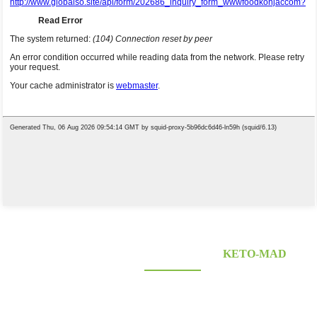
LEVERANDØR AF KONJAC FOODS
KETO-MAD
Leder du efter sunde lavkulhydrat- og keto-konjac-fødevarer? Prisbelønnet og certificeret
Konjac-leverandør i over 10 år. OEM&ODM&OBM, selvejede massive plantningsbaser;
laboratorieforskning og designkapacitet......