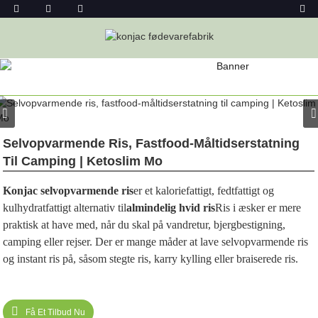
PRODUKT
Hjem
Konjac-Fødevarer
Konjac Ris
Selvopvarmende Ris, Fastfood-Måltidserstatning
Til Camping | Ketoslim Mo
Konjac selvopvarmende ris
er et kaloriefattigt, fedtfattigt og
kulhydratfattigt alternativ til
almindelig hvid ris
Ris i æsker er mere
praktisk at have med, når du skal på vandretur, bjergbestigning,
camping eller rejser. Der er mange måder at lave selvopvarmende ris
og instant ris på, såsom stegte ris, karry kylling eller braiserede ris.
Få Et Tilbud Nu