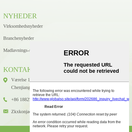
NYHEDER
Virksomhedsnyheder
Branchenyheder
Madlavnings-/opskriftsnyheder
KONTAKTE
Værelse 1416, Etage 14, Junhao International Building, Nr. 2,
Chenjiang Zhongkai Avenue, Huicheng District, Huizhou City
+86 18825458362
Zkxkonjac@hzzkx.com